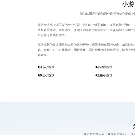
小游
我们以用户兴趣和商业目标为核心提供小
作为专注小游戏开发的专业公司，我们以 “创意落地 + 实用赋能” 为核
擅长轻度休闲、竞技闯关、答题互动等多元玩法设计，可灵活植入品牌元
户运营等多场景需求。
凭借成熟的技术团队与丰富的落地经验，保障小游戏运行稳定、加载快速
化。全程一对一对接需求，用轻量化、高性价比的小游戏产品，助力企业
化效率。
抖音小游戏
小程序游戏
微信小游戏
直播小游戏
我们能坚持采用正规优化方式+人工优