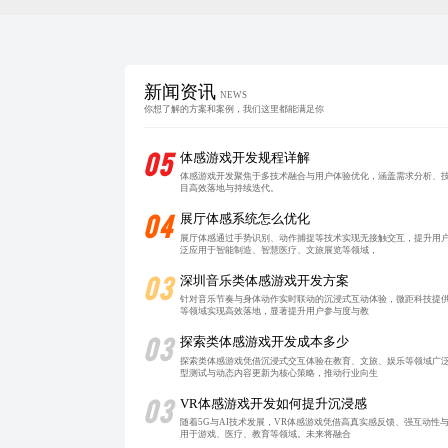
新闻资讯
NEWS
你想了解的方案和案例，我们这里都能满足你
05
体感游戏开发规程详解
体感游戏开发聚焦于多技术融合与用户体验优化，涵盖需求分析、
目高效落地与持续迭代。
04
展厅体感系统怎么优化
展厅体感通过手势识别、动作捕捉等技术实现无接触交互，提升用
泛应用于智能制造、智慧医疗、文旅展览等领域，
03
深圳音乐类体感游戏开发方案
针对音乐节奏与身体动作实时联动的沉浸式互动体验，微距科技提供
等领域实现高效落地，显著提升用户参与度与教
03
探索类体感游戏开发成本多少
探索类体感游戏凭借沉浸式交互体验在教育、文旅、娱乐等领域广
型测试与动态内容更新为核心策略，推动行业向生
03
VR体感游戏开发如何提升沉浸感
随着5G与AI技术发展，VR体感游戏凭借高真实感反馈、强互动
用于游戏、医疗、教育等领域。未来将融合