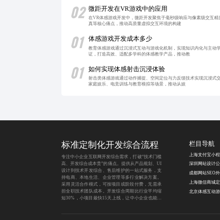
02
微距开发在VR游戏中的应用
在VR体感游戏开发中，微距开发聚焦于毫秒级响应与像素级交互
真等核心痛点，推动高质量虚拟交互环境的构建
01
体感游戏开发成本多少
教育体感游戏通过沉浸式互动与游戏化机制，实现知识内化与主动
证，打造高效、适配多学科的体感教学产品，推动教
01
如何实现体感射击沉浸体验
射击类体感游戏通过动作捕捉、空间定位与力反馈技术实现沉浸式
家庭娱乐、电竞训练与教育模拟等场景，推动从娱
标准定制化开发综合流程
栏目导航
专注中小企业互联网开发综合需求，打破“技术门槛
高、开发综合成本贵”的痛点。提供从产品规划、UI
深圳网站设计公
设计到技术开发综合、售后维护的一站式服务，支
持电商、本地生活、企业管理等多行业解决方案。
上海微信商城定
采用灵活合作模式，可按项目或阶段付费，无需承
担全职技术团队成本。开发综合周期比行业平均缩
短30%，小项目最快15天上线，让中小企业也能轻
松拥有专业级互联网产品。