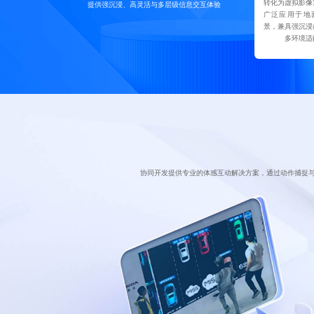
转化为虚拟影像
提供强沉浸、高灵活与多层级信息交互体验
广泛应用于地
景，兼具强沉浸
多环境适
协同开发提供专业的体感互动解决方案，通过动作捕捉