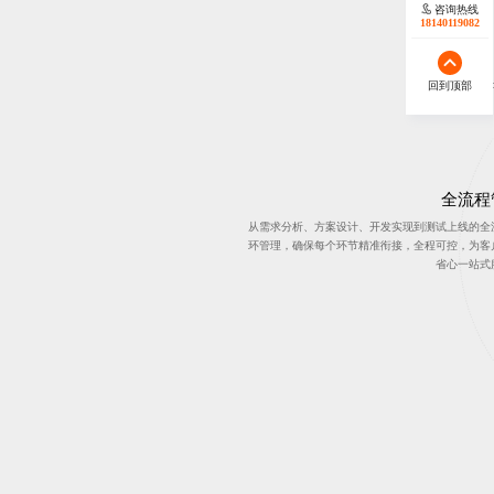
咨询热线
18140119082
回到顶部
覆盖需求分析、
全流程
从需求分析、方案设计、开发实现到测试上线的全
环管理，确保每个环节精准衔接，全程可控，为客
省心一站式