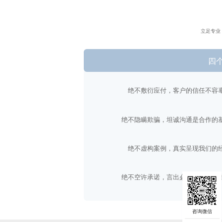
立足专业
四
绝不敷衍应付，客户的信任不容
绝不隐瞒欺骗，坦诚沟通是合作的
绝不虚构案例，真实呈现我们的
绝不空许承诺，言出必行是我们的