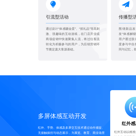
引流型活动
传播型
通过设计“体感砸金蛋”、“抓礼品”等高刺
围绕新品发
激、强趣味的互动游戏，在门店开业或
发“体感解
商场促销中快速聚集人流，将过往客流
用户通过肢
转化为积极参与的用户，为后续营销环
度参与中自
节奠定庞大客源基础。
同与记忆，
多屏体感互动开发
红外感
红外、手势、体感及多屏交互技术通过动作捕捉、
红外互动以精准
无接触操控与动态展示，为展览、教育、商业场景