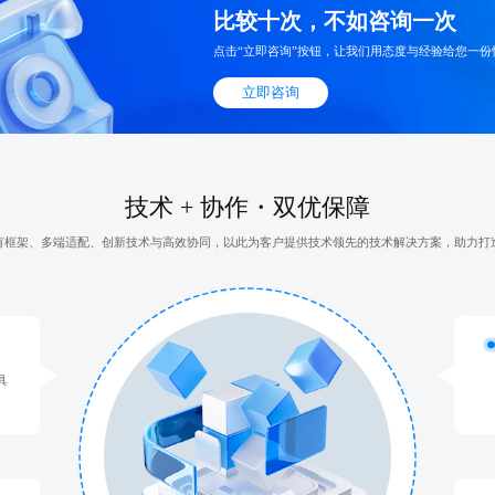
比较十次，不如咨询一次
点击“立即咨询”按钮，让我们用态度与经验给您一份
立即咨询
技术 + 协作・双优保障
有框架、多端适配、创新技术与高效协同，以此为客户提供技术领先的技术解决方案，助力打
具