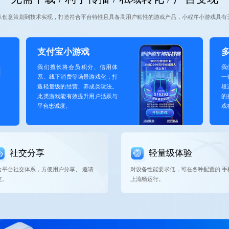
从创意策划到技术实现，打造符合平台特性且具备高用户粘性的游戏产品，小程序小游戏具有
支付宝小游戏
我们擅长将会员积分、信用体
我
系、线下消费等场景游戏化，打
一
造轻量级的经营、养成类玩法。
段
此类游戏能有效提升用户活跃与
的
平台忠诚度。
戏
社交分享
轻量级体验
合平台社交体系，方便用户分享、 邀请
对设备性能要求低，可在各种配置的 手
友。
上流畅运行。