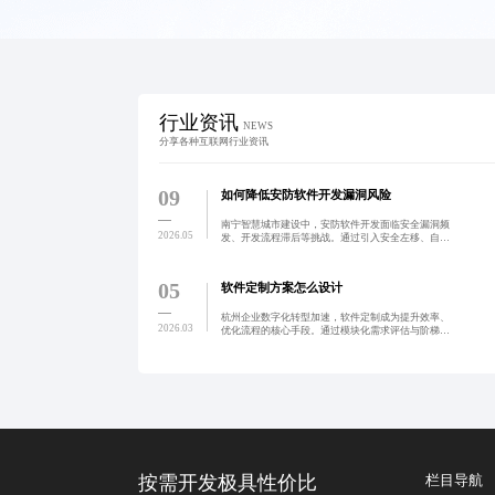
行业资讯
NEWS
分享各种互联网行业资讯
09
如何降低安防软件开发漏洞风险
南宁智慧城市建设中，安防软件开发面临安全漏洞频
2026.05
发、开发流程滞后等挑战。通过引入安全左移、自动
化检测与CI/CD集成，实现从被动防御到主动预防的
转型。实践表明，前置安全管控可显著降低漏洞率，
提升系统可靠
05
软件定制方案怎么设计
杭州企业数字化转型加速，软件定制成为提升效率、
2026.03
优化流程的核心手段。通过模块化需求评估与阶梯式
报价体系，实现方案透明、费用清晰，助力企业降本
增效。未来将推动本地数字生态迈向规范化、可持续
发展。
按需开发极具性价比
栏目导航