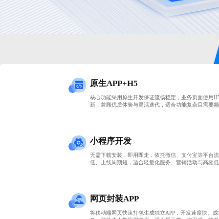
原生APP+H5
核心功能采用原生开发保证流畅稳定，业务页面使用H
新，兼顾优质体验与灵活迭代，适合功能复杂且需要频
小程序开发
无需下载安装，即用即走，依托微信、支付宝等平台
低、上线周期短，适合轻量化服务、营销活动与高频
网页封装APP
将移动端网页快速打包生成独立APP，开发速度快、