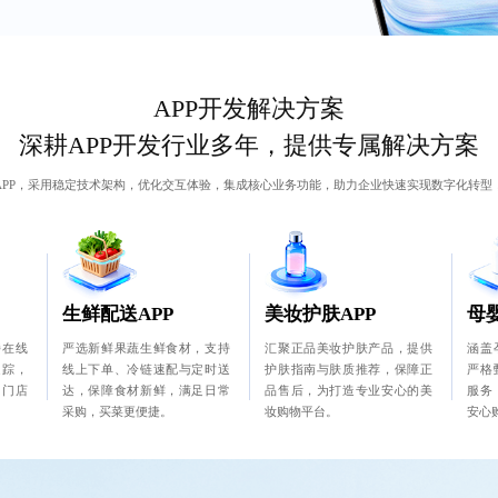
APP开发解决方案
深耕APP开发行业多年，提供专属解决方案
APP，采用稳定技术架构，优化交互体验，集成核心业务功能，助力企业快速实现数字化转型
生鲜配送APP
美妆护肤APP
母
持在线
严选新鲜果蔬生鲜食材，支持
汇聚正品美妆护肤产品，提供
涵盖
追踪，
线上下单、冷链速配与定时送
护肤指南与肤质推荐，保障正
严格
力门店
达，保障食材新鲜，满足日常
品售后，为打造专业安心的美
服务
采购，买菜更便捷。
妆购物平台。
安心