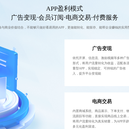
APP盈利模式
广告变现·会员订阅·电商交易·付费服务
体验与商业价值结合，不能够只做好看易用的APP，更做能转化、能留存、能帮企业赚钱的实用型
广告变现
依托开屏、信息流、激励视频等多种广
形式，将用户流量转化为收益，适配各
量型APP，实现稳定、可持续的广告收
入，提升平台变现能
电商交易
内置商城系统、商品展示、下单支付、
流跟踪等功能，直接实现商品线上交易
将用户流量转化为真实销量，为APP开
多元化盈利渠道。