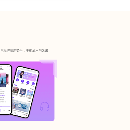
验与品牌高度契合，平衡成本与效果