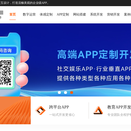
互设计，打造流畅美观的企业级APP。
首页
数字运营
体感定制
APP定制
网站搭建
系统开发
营销开发
案例
持
跨平台APP
教育APP开
一站式开发更省心
专业团队全程护