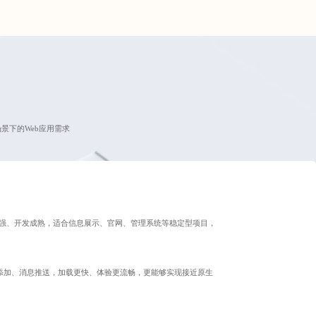
景下的Web应用需求
性强、开发成熟，适合信息展示、官网、管理系统等稳定型项目，
标添加、消息推送，加载更快、体验更流畅，更能够实现接近原生