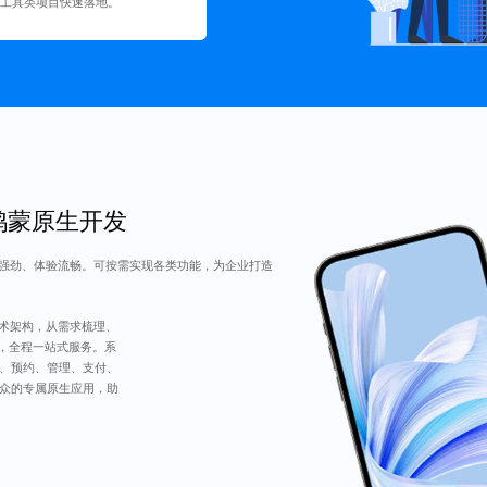
单工具类项目快速落地。
/鸿蒙原生开发
，性能强劲、体验流畅。可按需实现各类功能，为企业打造
生技术架构，从需求梳理、
代，全程一站式服务。系
、预约、管理、支付、
众的专属原生应用，助