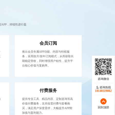
APP，持续性进行盈
会员订阅
告
推出会员专属APP功能、内容与特权服
流
务，采用按月/按年订阅模式，从而获取长
期稳定营收，同时增强用户粘性，提升平
台核心价值与复购率。
咨询热线
付费服务
18140119082
物
提供专业工具、精品内容、定制咨询等高
，
价值付费服务，支持按需付费与套餐购
回到顶部
辟
买，满足用户深度需求，大幅提升APP附
加值与盈利能力。