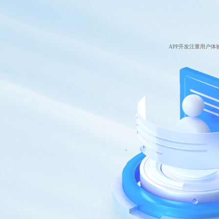
APP开发注重用户