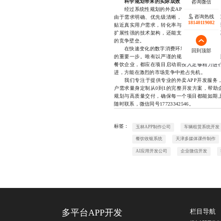
科学规划带来的实际成效
经过系统性规划的外卖APP开发项目，通常能
咨询热线
由于需求明确、优先级清晰，团队无需反复返
18140119082
贴近真实用户需求，转化率与留存率更高，为
扩展性强的技术架构，还能支持品牌向多品类
的竞争壁垒。
在快速变化的数字消费环境中，外卖APP开发
回到顶部
的重要一步。唯有以严谨的规划为前提，才能
餐饮企业，都应在项目启动前投入足够精力进
进，方能在激烈的市场竞争中抢占先机。
我们专注于提供专业的外卖APP开发服务，
户需求量身定制从0到1的完整开发方案，帮助
规划与高质量交付，确保每一个项目都能如期
随时联系，微信同号17723342546。
标签：
玉林APP制作公司
车辆租赁系统开发
餐饮收银系统
天津多媒体课件制作
AI应用开发公司
企业微信开发
多平台APP开发
栏目导航