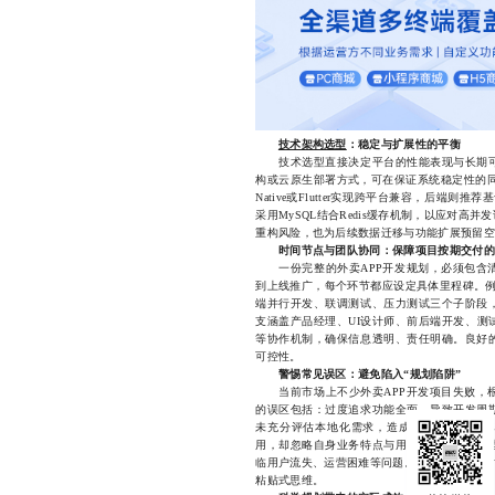
技术架构选型
：稳定与扩展性的平衡
技术选型直接决定平台的性能表现与长期可
构或云原生部署方式，可在保证系统稳定性的同
Native或Flutter实现跨平台兼容，后端则推
采用MySQL结合Redis缓存机制，以应对
重构风险，也为后续数据迁移与功能扩展预留空
时间节点与团队协同：保障项目按期交付的
一份完整的外卖APP开发规划，必须包含清
到上线推广，每个环节都应设定具体里程碑。例
端并行开发、联调测试、压力测试三个子阶段
支涵盖产品经理、UI设计师、前后端开发、测
等协作机制，确保信息透明、责任明确。良好
可控性。
警惕常见误区：避免陷入“规划陷阱”
当前市场上不少外卖APP开发项目失败，根
的误区包括：过度追求功能全面，导致开发周
未充分评估本地化需求，造成配送规则与用户
用，却忽略自身业务特点与用户画像差异。这
临用户流失、运营困难等问题。因此，在规划时
粘贴式思维。