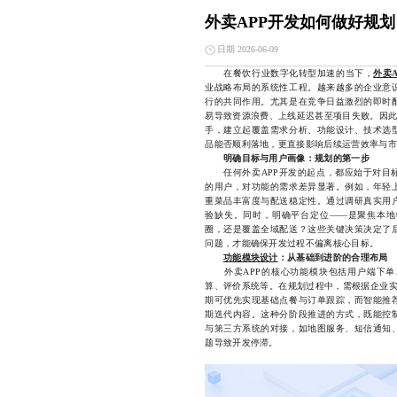
外卖APP开发如何做好规划
日期 2026-06-09
在餐饮行业数字化转型加速的当下，
外卖A
业战略布局的系统性工程。越来越多的企业意
行的共同作用。尤其是在竞争日益激烈的即时
易导致资源浪费、上线延迟甚至项目失败。因此
手，建立起覆盖需求分析、功能设计、技术选
品能否顺利落地，更直接影响后续运营效率与市
明确目标与用户画像：规划的第一步
任何外卖APP开发的起点，都应始于对目标
的用户，对功能的需求差异显著。例如，年轻
重菜品丰富度与配送稳定性。通过调研真实用
验缺失。同时，明确平台定位——是聚焦本地
圈，还是覆盖全域配送？这些关键决策决定了
问题，才能确保开发过程不偏离核心目标。
功能模块设计
：从基础到进阶的合理布局
外卖APP的核心功能模块包括用户端下单
算、评价系统等。在规划过程中，需根据企业实
期可优先实现基础点餐与订单跟踪，而智能推
期迭代内容。这种分阶段推进的方式，既能控
与第三方系统的对接，如地图服务、短信通知
题导致开发停滞。