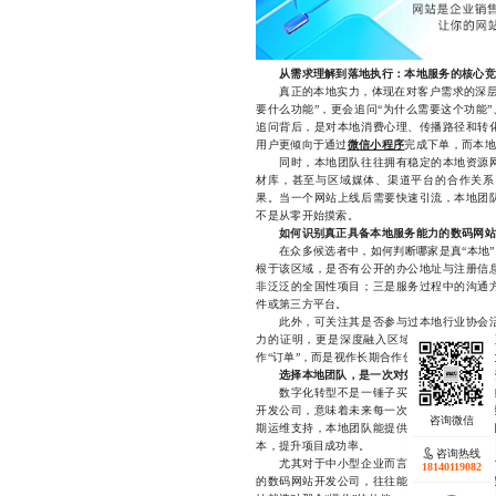
从需求理解到落地执行：本地服务的核心竞
真正的本地实力，体现在对客户需求的深层洞
要什么功能”，更会追问“为什么需要这个功能”
追问背后，是对本地消费心理、传播路径和转
用户更倾向于通过
微信小程序
完成下单，而本地
同时，本地团队往往拥有稳定的本地资源网
材库，甚至与区域媒体、渠道平台的合作关系
果。当一个网站上线后需要快速引流，本地团
不是从零开始摸索。
如何识别真正具备本地服务能力的数码网站
在众多候选者中，如何判断哪家是真“本地”
根于该区域，是否有公开的办公地址与注册信
非泛泛的全国性项目；三是服务过程中的沟通
件或第三方平台。
此外，可关注其是否参与过本地行业协会活
力的证明，更是深度融入区域生态的标志。真
作“订单”，而是视作长期合作伙伴，愿意投入
选择本地团队，是一次对效率与质量的投资
数字化转型不是一锤子买卖，而是一个持续
开发公司，意味着未来每一次更新、优化都将
期运维支持，本地团队能提供稳定、可持续的
本，提升项目成功率。
咨询热线
尤其对于中小型企业而言，时间就是竞争力
18140119082
的数码网站开发公司，往往能助你在关键节点