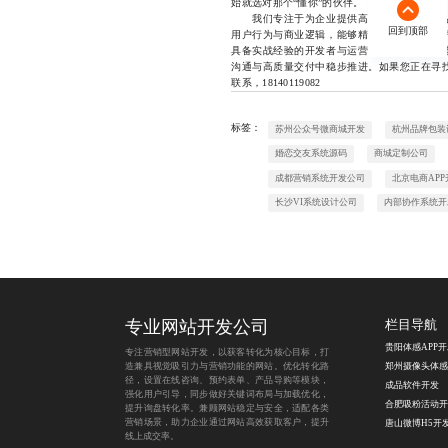
始就选对那个“懂你”的伙伴。
我们专注于为企业提供高匹配度的数码网站
回到顶部
用户行为与商业逻辑，能够精准捕捉企业核心
具备实战经验的开发者与运营专家组成，始终
沟通与高质量交付中稳步推进。如果您正在寻
联系，18140119082
标签：
苏州公众号微商城开发
杭州品牌包装
婚恋交友系统源码
商城定制公司
成都营销系统开发公司
北京电商APP
长沙VI系统设计公司
内部协作系统开
专业网站开发公司
栏目导航
贵阳体感APP
专注营销型网站开发，以获客转化为核心目标，打
造兼具视觉吸引力与营销功能的网站。优化转化路
径，设置在线咨询、预约表单、产品导购等模块，
成品软件开发
强化用户引导，同步做好关键词布局与加载优化，
合肥吸粉活动开
提升询盘转化率。兼顾网站稳定与安全，适配各类
营销场景，助力企业通过网站高效获取客户，提升
唐山微博H5开
线上成交率。