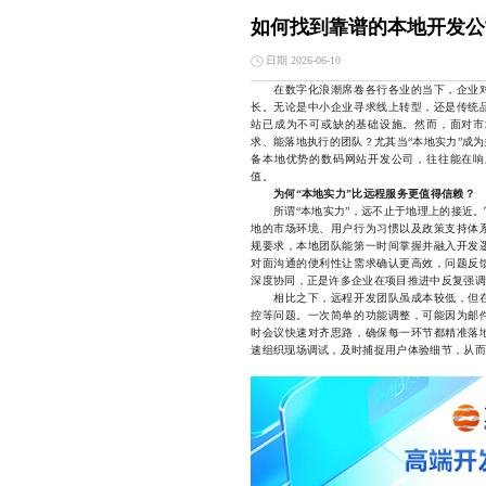
如何找到靠谱的本地开发公
日期 2026-06-10
在数字化浪潮席卷各行各业的当下，企业
长。无论是中小企业寻求线上转型，还是传统
站已成为不可或缺的基础设施。然而，面对市
求、能落地执行的团队？尤其当“本地实力”成
备本地优势的数码网站开发公司，往往能在响
值。
为何“本地实力”比远程服务更值得信赖？
所谓“本地实力”，远不止于地理上的接近。
地的市场环境、用户行为习惯以及政策支持体
规要求，本地团队能第一时间掌握并融入开发
对面沟通的便利性让需求确认更高效，问题反
深度协同，正是许多企业在项目推进中反复强调
相比之下，远程开发团队虽成本较低，但在
控等问题。一次简单的功能调整，可能因为邮
时会议快速对齐思路，确保每一环节都精准落
速组织现场调试，及时捕捉用户体验细节，从而